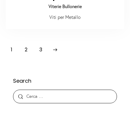
Viterie Bullonerie
Viti per Metallo
1
2
>
3
Search