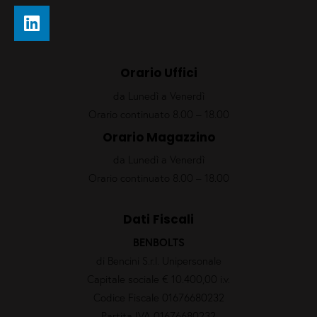
Orario Uffici
da Lunedì a Venerdì
Orario continuato 8.00 – 18.00
Orario Magazzino
da Lunedì a Venerdì
Orario continuato 8.00 – 18.00
Dati Fiscali
BENBOLTS
di Bencini S.r.l. Unipersonale
Capitale sociale € 10.400,00 i.v.
Codice Fiscale 01676680232
Partita IVA 01676680232