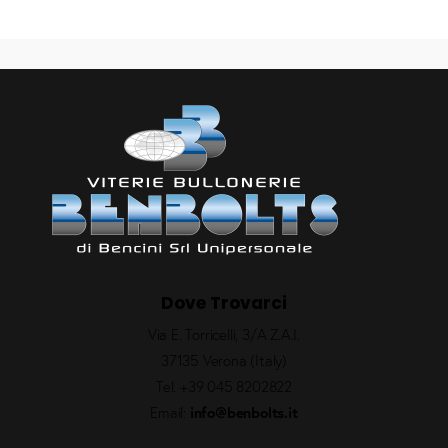
Dove Trovarci
Via E. Torricelli, 3/A Z.A.I.
37135 Verona (Italy)
Tel.
+39 045 8202822
Email:
info@benbolts.it