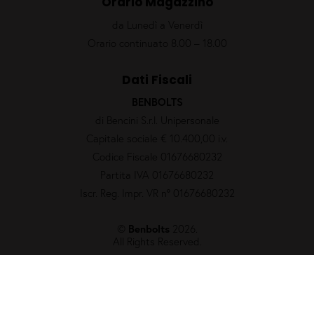
Orario Magazzino
da Lunedì a Venerdì
Orario continuato 8.00 – 18.00
Dati Fiscali
BENBOLTS
di Bencini S.r.l. Unipersonale
Capitale sociale € 10.400,00 i.v.
Codice Fiscale 01676680232
Partita IVA 01676680232
Iscr. Reg. Impr. VR nº 01676680232
©
Benbolts
2026.
All Rights Reserved.
Privacy Policy
Cookie Policy
un altro sito
Overprint
Siti Internet Vicenza