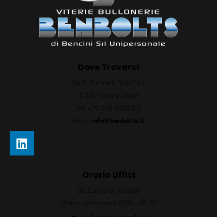
Dove Trovarci
Via E. Torricelli, 3/A Z.A.I.
37135 Verona (Italy)
Tel.
+39 045 8202822
Email:
info@benbolts.it
Orario Uffici
da Lunedì a Venerdì
Orario continuato 8.00 – 18.00