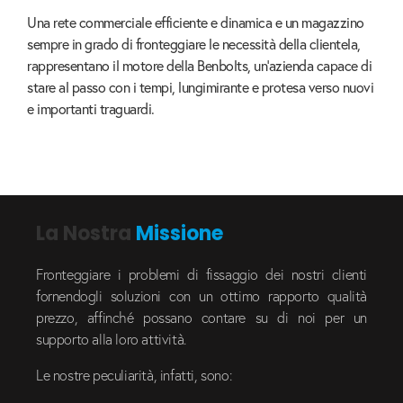
Una rete commerciale efficiente e dinamica e un magazzino
sempre in grado di fronteggiare le necessità della clientela,
rappresentano il motore della Benbolts, un’azienda capace di
stare al passo con i tempi, lungimirante e protesa verso nuovi
e importanti traguardi.
La Nostra
Missione
Fronteggiare i problemi di fissaggio dei nostri clienti
fornendogli soluzioni con un ottimo rapporto qualità
prezzo, affinché possano contare su di noi per un
supporto alla loro attività.
Le nostre peculiarità, infatti, sono: