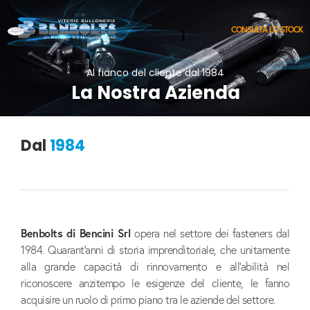
CONSULTA LO STOCK
Al fianco del cliente dal 1984
L
a
N
o
s
t
r
a
A
z
i
e
n
d
a
Dal
1984
Benbolts di Bencini Srl
opera nel settore dei fasteners dal
1984. Quarant’anni di storia imprenditoriale, che unitamente
alla grande capacità di rinnovamento e all’abilità nel
riconoscere anzitempo le esigenze del cliente, le fanno
acquisire un ruolo di primo piano tra le aziende del settore.