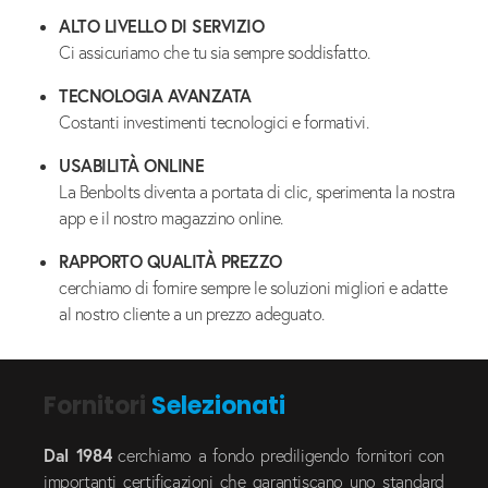
ALTO LIVELLO DI SERVIZIO
Ci assicuriamo che tu sia sempre soddisfatto.
TECNOLOGIA AVANZATA
Costanti investimenti tecnologici e formativi.
USABILITÀ ONLINE
La Benbolts diventa a portata di clic, sperimenta la nostra
app e il nostro magazzino online.
RAPPORTO QUALITÀ PREZZO
cerchiamo di fornire sempre le soluzioni migliori e adatte
al nostro cliente a un prezzo adeguato.
Fornitori
Selezionati
Dal 1984
cerchiamo a fondo prediligendo fornitori con
importanti certificazioni che garantiscano uno standard