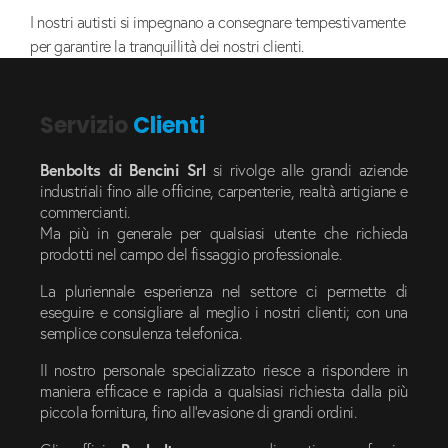
I nostri autisti si impegnano a consegnare tempestivamente
per garantire la tranquillità dei nostri clienti.
Servizio
Clienti
Benbolts di Bencini Srl
si rivolge alle grandi aziende
industriali fino alle officine, carpenterie, realtà artigiane e
commercianti.
Ma più in generale per qualsiasi utente che richieda
prodotti nel campo del fissaggio professionale.
La pluriennale esperienza nel settore ci permette di
eseguire e consigliare al meglio i nostri clienti; con una
semplice consulenza telefonica.
Il nostro personale specializzato riesce a rispondere in
maniera efficace e rapida a qualsiasi richiesta dalla più
piccola fornitura, fino all’evasione di grandi ordini.