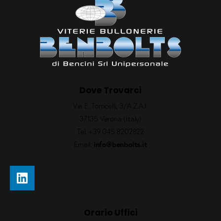
Dove Trovarci
Via E. Torricelli, 3/A Z.A.I.
37135 Verona (Italy)
Tel.
+39 045 8202822
Email:
info@benbolts.it
Orario Uffici