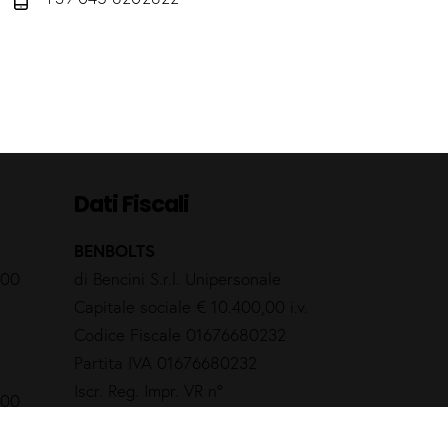
Dati Fiscali
BENBOLTS
.00
di Bencini S.r.l. Unipersonale
Capitale sociale € 10.400,00 i.v.
Codice Fiscale 01676680232
Partita IVA 01676680232
Iscr. Reg. Impr. VR nº
.00
01676680232