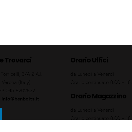
e Trovarci
Orario Uffici
 Torricelli, 3/A Z.A.I.
da Lunedì a Venerdì
 Verona (Italy)
Orario continuato 8.00 – 18
39 045 8202822
Orario Magazzino
info@benbolts.it
:
da Lunedì a Venerdì
Orario continuato 8.00 – 18