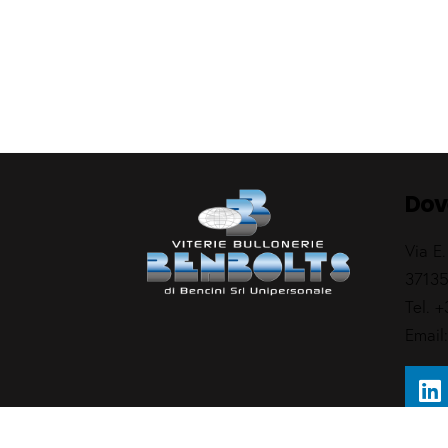
Dov
Via E.
37135
Tel.
+
Email