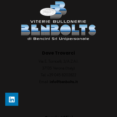
Dove Trovarci
Via E. Torricelli, 3/A Z.A.I.
37135 Verona (Italy)
Tel.
+39 045 8202822
Email:
info@benbolts.it