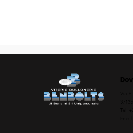
Dov
Via E.
37135
Tel.
+
Email