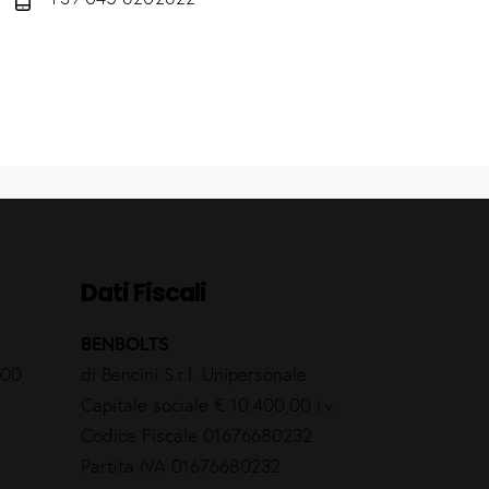
Dati Fiscali
BENBOLTS
.00
di Bencini S.r.l. Unipersonale
Capitale sociale € 10.400,00 i.v.
Codice Fiscale 01676680232
Partita IVA 01676680232