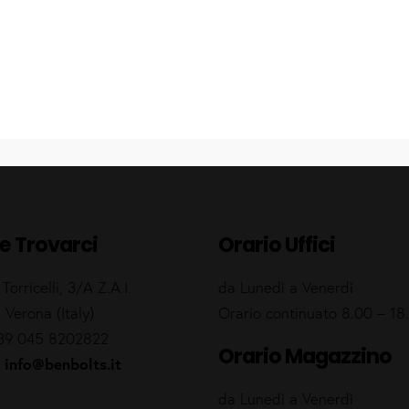
e Trovarci
Orario Uffici
 Torricelli, 3/A Z.A.I.
da Lunedì a Venerdì
 Verona (Italy)
Orario continuato 8.00 – 18
39 045 8202822
Orario Magazzino
info@benbolts.it
:
da Lunedì a Venerdì