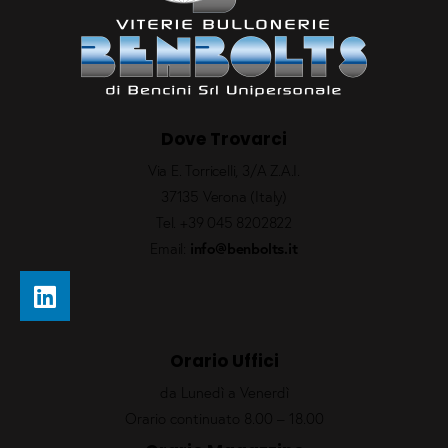
Dove Trovarci
Via E. Torricelli, 3/A Z.A.I.
37135 Verona (Italy)
Tel.
+39 045 8202822
Email:
info@benbolts.it
Orario Uffici
da Lunedì a Venerdì
Orario continuato 8.00 – 18.00