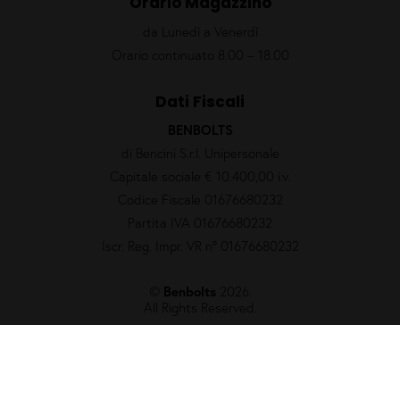
Orario Magazzino
da Lunedì a Venerdì
Orario continuato 8.00 – 18.00
Dati Fiscali
BENBOLTS
di Bencini S.r.l. Unipersonale
Capitale sociale € 10.400,00 i.v.
Codice Fiscale 01676680232
Partita IVA 01676680232
Iscr. Reg. Impr. VR nº 01676680232
©
Benbolts
2026.
All Rights Reserved.
Privacy Policy
Cookie Policy
un altro sito
Overprint
Siti Internet Vicenza